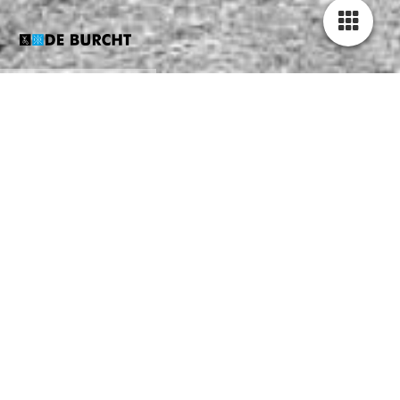
PRAKTISCHE
INFORMATIE EVENTS
PARKEERGELEGENHEID
(GRATIS):
P1 NSC Nijkerk
(1 minuut fietsen naar de startlocatie)
P2 Sparta Nijkerk
(2 minuten fietsen naar de startlocatie)
P3 NS station Nijkerk
(2 minuten fietsen naar de
startlocatie)
KLEEDKAMERS: