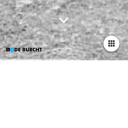
"ERVAAR DE MAGIE VAN
KERST TIJDENS DE
DERRY X-MAS"