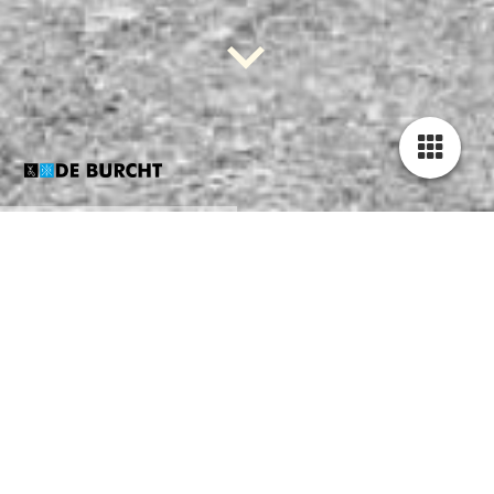
DE BURCHT CYCLING
SINDS 2014
Van afgekeurde voetballers tot fanatieke fietsers
Wat ooit begon als een stelletje geblesseerde,
geschorste en uitgebluste voetballers met slechte